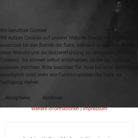
Wir benutzen Cookies
Wir nutzen Cookies auf unserer Website. Einige von ihnen sind
essenziell für den Betrieb der Seite, während andere uns helfen,
diese Website und die Nutzererfahrung zu verbessern (Tracking
Cookies). Sie können selbst entscheiden, ob Sie die Cookies
zulassen möchten. Bitte beachten Sie, dass bei einer Ablehnung
womöglich nicht mehr alle Funktionalitäten der Seite zur
Verfügung stehen.
Akzeptieren
Ablehnen
Weitere Informationen
|
Impressum