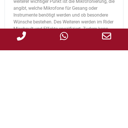
weiterer wichtiger Punkt ist die Mikrofonierung, die
angibt, welche Mikrofone für Gesang oder
Instrumente benötigt werden und ob besondere
Wünsche bestehen. Des Weiteren werden im Rider
Mischpult und Effekte spezifiziert. Zudem kann
ein Bühnenlayout enthalten sein, das die
Aufstellung der Instrumente, Monitore und
Kabelwege skizziert. Abschließend werden unter
Sonstiges weitere technische Anforderungen
aufgeführt, wie die benötigte Stromversorgung
oder Lichttechnik, falls der Künstler oder die Band
dies wünscht.
Warum ist der Technical Rider für den
Tontechniker wichtig?
Weil er als zentrale Grundlage dient, um sich
optimal vorzubereiten und sicherzustellen, dass
alle technischen Anforderungen der Künstler:innen
oder Band erfüllt werden. Gleichzeitig ermöglicht