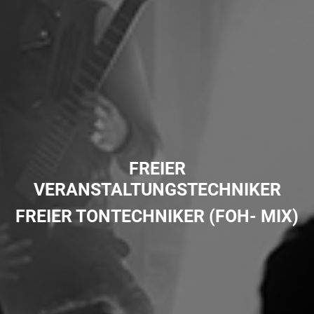
FREIER
VERANSTALTUNGSTECHNIKER
FREIER TONTECHNIKER (FOH- MIX)