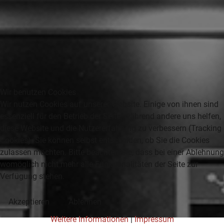
Wir benutzen Cookies
Wir nutzen Cookies auf unserer Website. Einige von ihnen sind
essenziell für den Betrieb der Seite, während andere uns helfen,
diese Website und die Nutzererfahrung zu verbessern (Tracking
Cookies). Sie können selbst entscheiden, ob Sie die Cookies
zulassen möchten. Bitte beachten Sie, dass bei einer Ablehnung
womöglich nicht mehr alle Funktionalitäten der Seite zur
Verfügung stehen.
Akzeptieren
Ablehnen
Weitere Informationen
|
Impressum