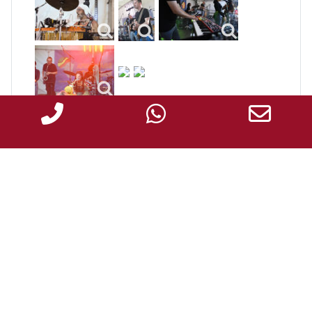
Tontechnik und
Ambientebeleuchtung
F
ür das Diner en Blanc in Schwörhof, Esslingen.
Veransteltet vom
Lions Club Postmichel
. Live die
Band
"Les For Me Dables"