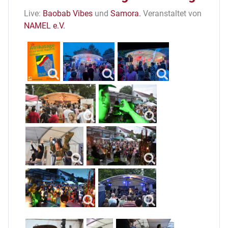
Live:
Baobab Vibes
und
Samora
.
Veranstaltet von
NAMEL e.V.