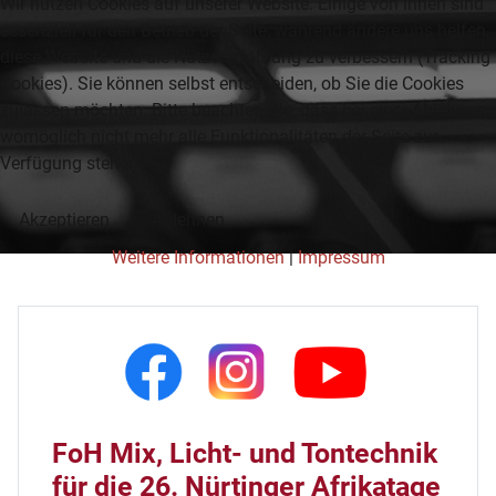
Wir nutzen Cookies auf unserer Website. Einige von ihnen sind
essenziell für den Betrieb der Seite, während andere uns helfen,
diese Website und die Nutzererfahrung zu verbessern (Tracking
Cookies). Sie können selbst entscheiden, ob Sie die Cookies
zulassen möchten. Bitte beachten Sie, dass bei einer Ablehnung
womöglich nicht mehr alle Funktionalitäten der Seite zur
Verfügung stehen.
Akzeptieren
Ablehnen
Weitere Informationen
|
Impressum
FoH Mix, Licht- und Tontechnik
für die 26. Nürtinger Afrikatage